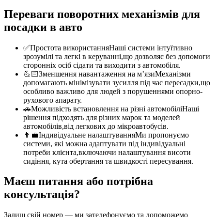
Переваги поворотних механізмів для
посадки в авто
✅
Простота використання
Наші системи інтуїтивно
зрозумілі та легкі в керуванні,що дозволяє без допомоги
сторонніх осіб сідати та виходити з автомобіля.
💪🏻
Зменшення навантаження на м’язи
Механізми
допомагають мінімізувати зусилля під час пересадки,що
особливо важливо для людей з порушеннями опорно-
рухового апарату.
🚗
Можливість встановлення на різні автомобілі
Наші
рішення підходять для різних марок та моделей
автомобілів,від легкових до мікроавтобусів.
👨‍💼
Індивідуальне налаштування
Ми пропонуємо
системи, які можна адаптувати під індивідуальні
потреби клієнта,включаючи налаштування висоти
сидіння, кута обертання та швидкості пересування.
Маєш питання або потрібна
консультація?
Залиш свій номер — ми зателефонуємо та допоможемо